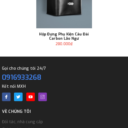
Hộp Đựng Phụ Kiện Câu Đài
Carbon Lão Ngư
280.000₫
Gọi cho chúng tôi 24/7
0916933268
Kết nối MXH
VỀ CHÚNG TÔI
Đối tác, nhà cung cấp