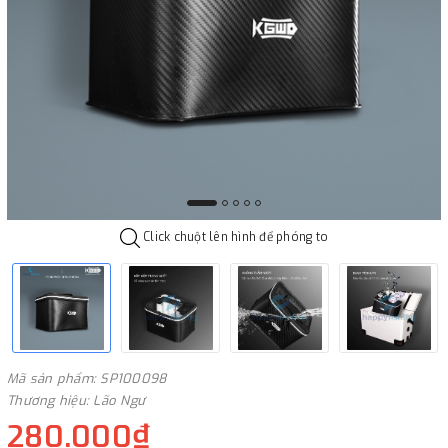
Click chuột lên hình để phóng to
Mã sản phẩm: SP100098
Thương hiệu: Lão Ngư
280.000₫