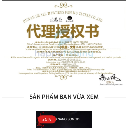
SẢN PHẨM BẠN VỪA XEM
25%