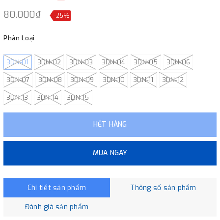
80.000₫
-25%
Phân Loại
3DN-01
3DN-02
3DN-03
3DN-04
3DN-05
3DN-06
3DN-07
3DN-08
3DN-09
3DN-10
3DN-11
3DN-12
3DN-13
3DN-14
3DN-15
HẾT HÀNG
MUA NGAY
Chi tiết sản phẩm
Thông số sản phẩm
Đánh giá sản phẩm